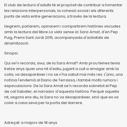
El club de lectura d'adults té el propòsit de contribuir a fomentar
les relacions interpersonals, la cohesió social i els diferents
punts de vista entre generacions, a través de la lectura.
Llegirem, parlarem, opinarem i compartirem històries viscudes
amb la lectura del llibre
La vida sense la Sara Amat
, d'en Pep
Puig, Premi Sant Jordi 2015, acompanyada d'activitats de
dinamització.
Sinopsi:
Qui se'n recorda, avui, de la Sara Amat? Amb prou feines tenia
tretze anys quan una nit d'estiu, jugant a cuit a amagar amb la
colla, va desaparèixer i no se n'ha sabut mai més res. L'únic, una
notícia l'endemà al Diario de Terrassa, i també molts rumors i
especulacions. De la Sara Amat se'n recorda sobretot el Pep
de cal Sabater, el narrador d'aquesta història. Perquè aquella
nit, segons ens diu, la Sara no va desaparèixer, sinó que es va
colar a casa seva per la porta del darrere.
Adreçat: a majors de 18 anys