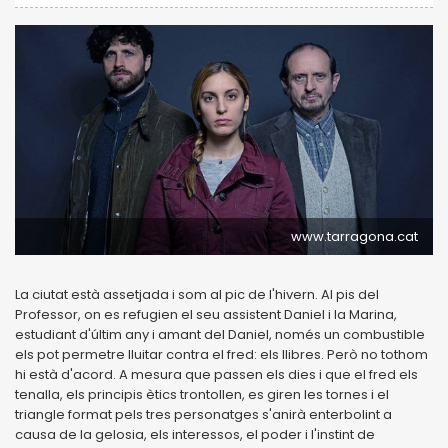
www.tarragona.cat
La ciutat està assetjada i som al pic de l'hivern. Al pis del
Professor, on es refugien el seu assistent Daniel i la Marina,
estudiant d'últim any i amant del Daniel, només un combustible
els pot permetre lluitar contra el fred: els llibres. Però no tothom
hi està d'acord. A mesura que passen els dies i que el fred els
tenalla, els principis ètics trontollen, es giren les tornes i el
triangle format pels tres personatges s'anirà enterbolint a
causa de la gelosia, els interessos, el poder i l'instint de