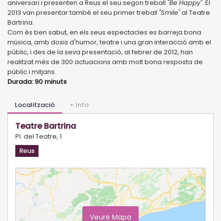
aniversari i presenten a Reus el seu segon treball
"Be Happy"
. El
2013 van presentar també el seu primer treball
"Smile"
al Teatre
Bartrina.
Com és ben sabut, en els seus espectacles es barreja bona
música, amb dosis d'humor, teatre i una gran interacció amb el
públic, i des de la seva presentació, al febrer de 2012, han
realitzat més de 300 actuacions amb molt bona resposta de
públic i mitjans.
Durada: 90 minuts
Localització
+ Info
Teatre Bartrina
Pl. del Teatre, 1
Reus
Veure Mapa