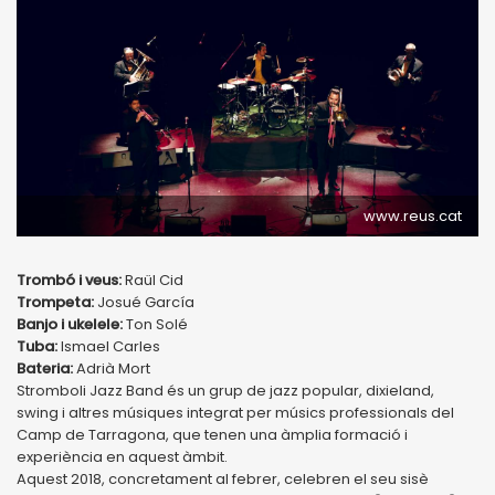
www.reus.cat
Trombó i veus:
Raül Cid
Trompeta:
Josué García
Banjo i ukelele:
Ton Solé
Tuba:
Ismael Carles
Bateria:
Adrià Mort
Stromboli Jazz Band és un grup de jazz popular, dixieland,
swing i altres músiques integrat per músics professionals del
Camp de Tarragona, que tenen una àmplia formació i
experiència en aquest àmbit.
Aquest 2018, concretament al febrer, celebren el seu sisè