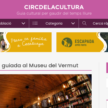
CIRCDELACULTURA
Guia cultural per gaudir del temps lliure
oblació
Categoria
Cerca rà
ta guiada al Museu del Vermut