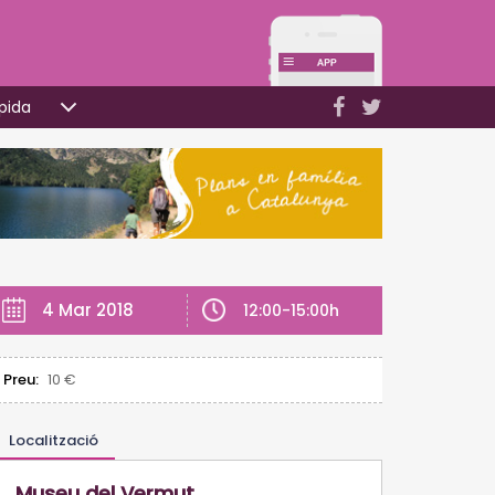
pida
4 Mar 2018
12:00-15:00h
Preu:
10 €
Localització
Museu del Vermut