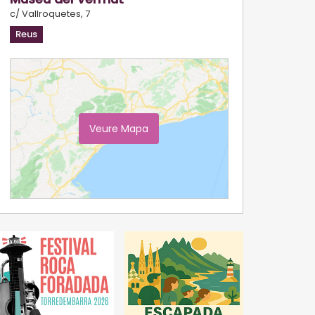
c/ Vallroquetes, 7
Reus
Veure Mapa
Ampliar Mapa