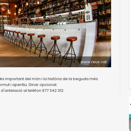
www.reus.cat
més important del món i la història de la beguda més
ermut i aperitiu. Dinar opcional.
'antelació al telèfon 977 342 312