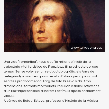
www.tarragona.cat
Una vida "romàntica": heus aquí la millor definició de la
trajectòria vital i artística de Franz Liszt, fill predilecte del seu
temps. Sense voler ser un relat autobiogràfic, els Anys de
pelegrinatge són tres grans reculls d'obres per a piano sol
escrites pràcticament al llarg de tota la seva vida. Amb
dimensions i formats molt variats, recullen visions i reflexions
d'un Liszt hipersensible a indrets i estímuls apassionadament
viscuts.
A càrrec de Rafael Esteve, professor d'Història de la Música