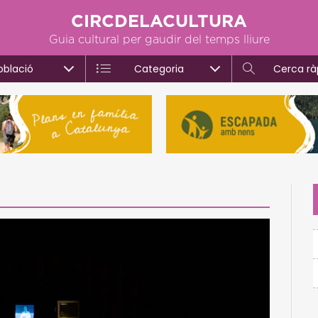
CIRCDELACULTURA
Guia cultural per gaudir del temps lliure
oblació
Categoria
Cerca rà