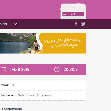
pida
20:30h
1 Abril 2018
Preu:
8€
Inclòs en:
Sala Trono Armanyà
Localització