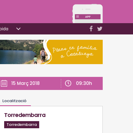
pida
09:30h
15 Març 2018
Localització
Torredembarra
Torredembarra