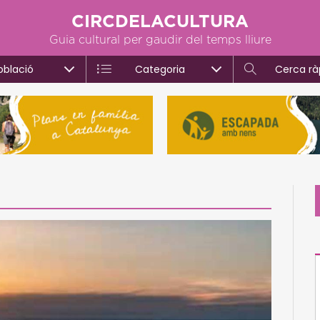
CIRCDELACULTURA
Guia cultural per gaudir del temps lliure
oblació
Categoria
Cerca rà