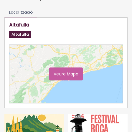
Localització
Altafulla
Altafulla
Veure Mapa
Ampliar Mapa