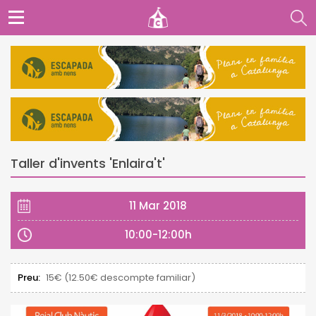
Taller d'invents 'Enlaira't'
11 Mar 2018
10:00-12:00h
Preu:
15€ (12.50€ descompte familiar)