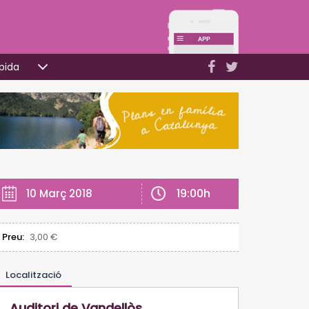
pida
19:00h
10 Març 2018
Preu:
3,00 €
Localització
Auditori de Vandellòs