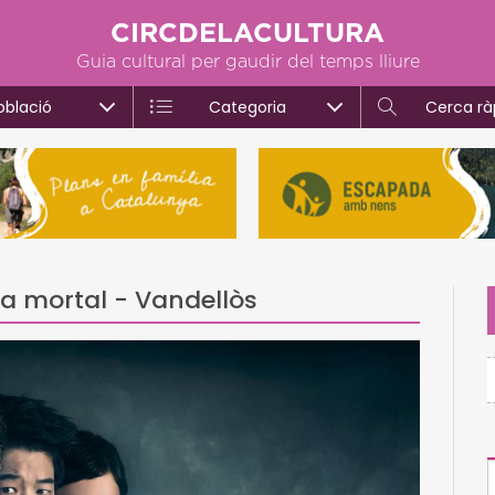
CIRCDELACULTURA
Guia cultural per gaudir del temps lliure
oblació
Categoria
Cerca rà
ura mortal - Vandellòs