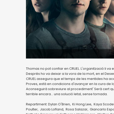
Thomas no pot confiar en CRUEL. L'organització li va es
Després ho va deixar a la vora de la mort, en el Desert
CRUEL assegura que el temps de les mentides ha acab
Proves, està en condicions d'avançar en la cura de l
Aconseguirà sobreviure al procediment' Serà cert que
terrible encara... una solució letal, sense tornada.
Repartiment: Dylan O'Brien, Ki Hong Lee, Kaya Scode
Poulter, Jacob Lofland, Rosa Salazar, Giancarlo Espos