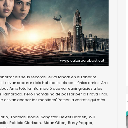
www.culturaalabast.cat
borrar els seus records i el va tancar en el Laberint.
. I el van separar dels Habitants, els seus únics amics. Ara
at. Amb tota la informació que va reunir gràcies a les
a Flamarada. Però Thomas ha de passar per la Prova Final.
 es van acabar les mentides' Potser la veritat sigui més
lario, Thomas Brodie-Sangster, Dexter Darden, Will
ito, Patricia Clarkson, Aidan Gillen, Barry Pepper,