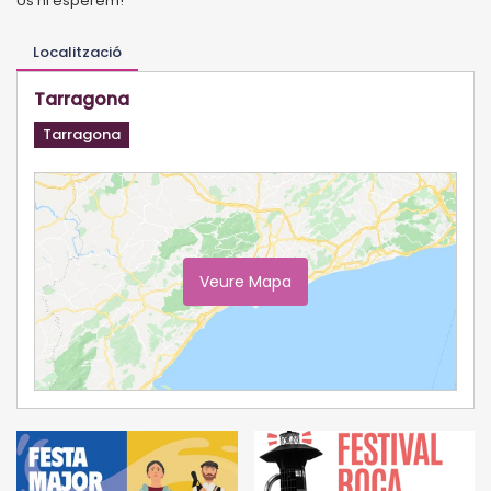
Us hi esperem!
Localització
Tarragona
Tarragona
Veure Mapa
Ampliar Mapa