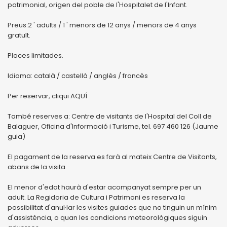
patrimonial, origen del poble de l'Hospitalet de l'Infant.
Preus:2 ' adults / 1 ' menors de 12 anys / menors de 4 anys
gratuït.
Places limitades.
Idioma: català / castellà / anglès / francès
Per reservar, cliqui AQUÍ
També reserves a: Centre de visitants de l'Hospital del Coll de
Balaguer, Oficina d'Informació i Turisme, tel. 697 460 126 (Jaume
guia)
El pagament de la reserva es farà al mateix Centre de Visitants,
abans de la visita.
El menor d'edat haurà d'estar acompanyat sempre per un
adult. La Regidoria de Cultura i Patrimoni es reserva la
possibilitat d'anul·lar les visites guiades que no tinguin un mínim
d'assistència, o quan les condicions meteorològiques siguin