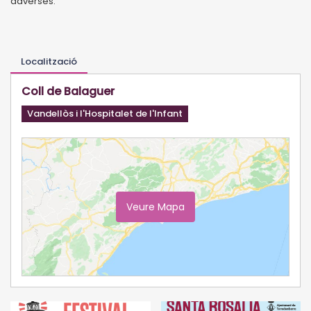
adverses.
Localització
Coll de Balaguer
Vandellòs i l'Hospitalet de l'Infant
Veure Mapa
Ampliar Mapa