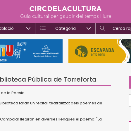
CIRCDELACULTURA
Guia cultural per gaudir del temps lliure
oblació
Categoria
Cerca rà
iblioteca Pública de Torreforta
 de la Poesia.
Biblioteca faran un recital teatralitzat dels poemes de
ut Campclar llegiran en diverses llengües el poema: "La