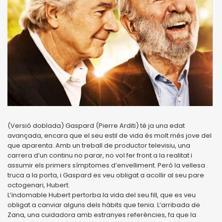
(Versió doblada) Gaspard (Pierre Arditi) té ja una edat
avançada, encara que el seu estil de vida és molt més jove del
que aparenta. Amb un treball de productor televisiu, una
carrera d’un continu no parar, no vol fer front a la realitat i
assumir els primers símptomes d’envelliment. Però la vellesa
truca a la porta, i Gaspard es veu obligat a acollir al seu pare
octogenari, Hubert.
L’indomable Hubert pertorba la vida del seu fill, que es veu
obligat a canviar alguns dels hàbits que tenia. L’arribada de
Zana, una cuidadora amb estranyes referències, fa que la