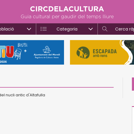
CIRCDELACULTURA
Guia cultural per gaudir del temps lliure
oblació
Categoria
Cerca rà
l nucli antic d'Altafulla