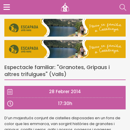
Espectacle familiar: "Granotes, Gripaus i
altres trifulgues" (Valls)
28 Febrer 2014
17:30h
D’un majestuós conjunt de cistelles disposades en un fons de
color que les emmarca, van sorgint històries de granotes i
gripaus, conills i serps, gats i gossos, pagesos i pageses,