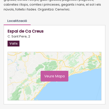
cabretes i llops, comtes i princeses, gegants i nans, el sol i els
núvols, follets i fades. Organitza: Cenwívic.
Localització
Espai de Ca Creus
C. Sant Pere, 2
Valls
Veure Mapa
Ampliar Mapa