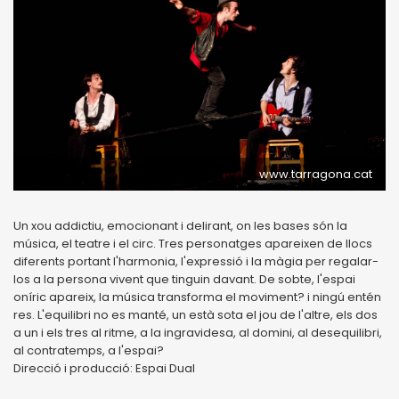
www.tarragona.cat
Un xou addictiu, emocionant i delirant, on les bases són la
música, el teatre i el circ. Tres personatges apareixen de llocs
diferents portant l'harmonia, l'expressió i la màgia per regalar-
los a la persona vivent que tinguin davant. De sobte, l'espai
oníric apareix, la música transforma el moviment? i ningú entén
res. L'equilibri no es manté, un està sota el jou de l'altre, els dos
a un i els tres al ritme, a la ingravidesa, al domini, al desequilibri,
al contratemps, a l'espai?
Direcció i producció: Espai Dual