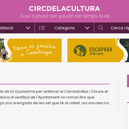
CIRCDELACULTURA
Guia cultural per gaudir del temps lliure
oblació
Categoria
Cerca rà
a de la Quaresma per enterrar el Carnestoltes i Cloure el
’ubica al vestíbul de l'Ajuntament on roman fins que
 una arengada de les set que té al cistell. Les escoles no