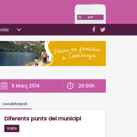
pida
20:00h
5 Març 2014
Localització
Diferents punts del municipi
Valls