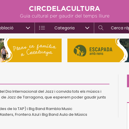
CIRCDELACULTURA
Guia cultural per gaudir del temps lliure
oblació
Categoria
Cerca rà
el Dia Internacional del Jazz i convida tots els músics i
s de Jazz de Tarragona, que esperem poder gaudir junts
 des de la TAP) i Big Band Rambla Music
asters, Frontera Azul i Big Band Aula de Músics