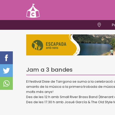
P
Jam a 3 bandes
El festival Dixie de Tarrgona se suma a la celebració d
amants de la música a la primera trobada de músic
molts més anys!
Des de les 12 h amb Small River Brass Band (itinerant
Des de les 17.30 h amb Josué García & The Old Style M