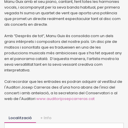
Manu Guix amb el seu piano, cantant, fent totes les harmonies
vocals, i acompanyat per la seva banda habitual, per primera
vegada hi suma un quartet de vent que aporta una potència
que promet un directe realment espectacular tant al disc com
als concerts en directe.
Amb “Després de tot”, Manu Guix és consolida com un dels
grans intèrprets i compositors del nostre país. Un disc ple de
matisos i sonoritats que es tradueixen en una de les
produccions musicals més ambicioses que s’ha fet aquest any
en el panorama català. D’aquesta manera, l’artista mostra la
seva versatilitat tant en la seva vessant creativa com
interpretativa.
Cal recordar que les entrades es podran adquirir al vestíbul de
l'Auditori Josep Carreras des d'una hora abans de l'inici del
concert i amb antelació, a la secretaria del Conservatori o al
web de l'Auditori
www.auditorijosepcarreras.cat
Localització
+ Info