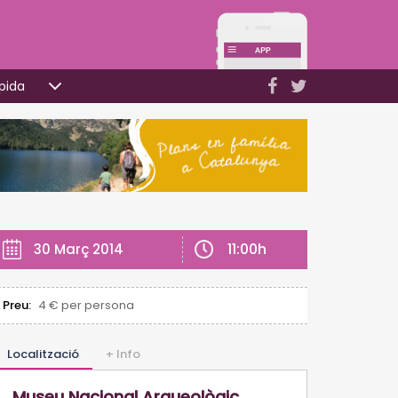
pida
11:00h
30 Març 2014
Preu:
4 € per persona
Localització
+ Info
Museu Nacional Arqueològic