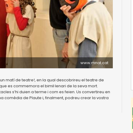
www.mnat.cat
n matí de teatre!, en la qual descobrireu el teatre de
 que es commemora el bimil·lenari de la seva mort.
cles s’hi duien a terme i com es feien. Us convertireu en
na comèdia de Plaute i, finalment, podreu crear la vostra