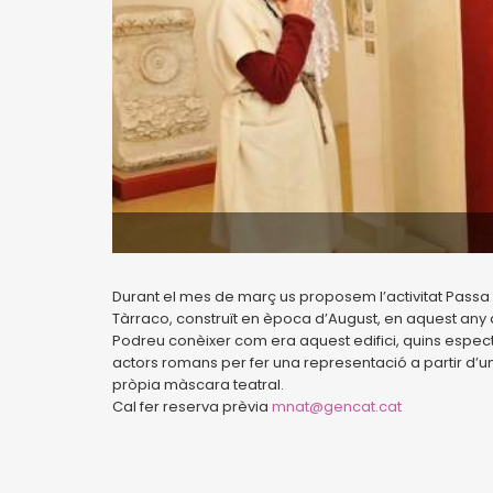
Durant el mes de març us proposem l’activitat Passa u
Tàrraco, construït en època d’August, en aquest any
Podreu conèixer com era aquest edifici, quins especta
actors romans per fer una representació a partir d’u
pròpia màscara teatral.
Cal fer reserva prèvia
mnat@gencat.cat