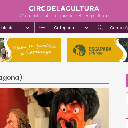
CIRCDELACULTURA
Guia cultural per gaudir del temps lliure
oblació
Categoria
Cerca rà
ragona)