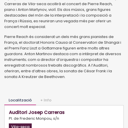
Carreras de Vila-seca acollirà el concert de Pierre Reach,
piano i Anton Martynov, violí. Els dos músics, grans figures
destacades del món de la interpretació i la composició a
França i Rússia, es reuniran una vegada més per oferir un
concert molt especial.
Pierre Reach és considerat un dels més grans pianistes de
França, el doctorat Honoris Causa al Conservatori de Shangai i
el Premi Fanz Liszt a Gottamare figuren entre molts altres
guardons. Anton Martinov destaca com a intèrpret de diversos
instruments; com a director d’orquestra i compositor ha
enregistrat nombrosos treballs discogràfics. A l’Auditori,
oferiran, entre d’altres obres, la sonata de César Frank i la
sonata A Kreutzer de Beethoven.
Localització
+ Info
Auditori Josep Carreras
Pl. de Frederic Monpou, s/n
Vila-seca