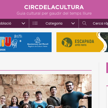
CIRCDELACULTURA
Guia cultural per gaudir del temps lliure
oblació
Categoria
Cerca rà