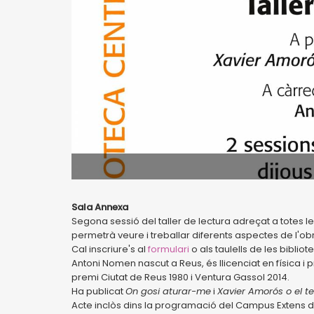
Sala Annexa
Segona sessió del taller de lectura adreçat a totes 
permetrà veure i treballar diferents aspectes de l'o
Cal inscriure's al
formulari
o als taulells de les biblio
Antoni Nomen nascut a Reus, és llicenciat en física 
premi Ciutat de Reus 1980 i Ventura Gassol 2014.
Ha publicat
On gosi aturar-me
i
Xavier Amorós o el 
Acte inclòs dins la programació del Campus Extens d