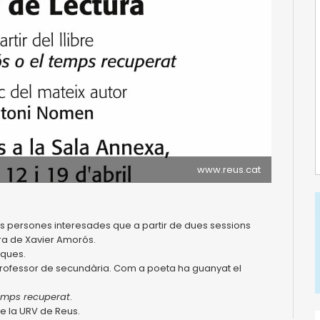
www.reus.cat
les persones interesades que a partir de dues sessions
bra de Xavier Amorós.
teques.
i professor de secundària. Com a poeta ha guanyat el
temps recuperat
.
e la URV de Reus.