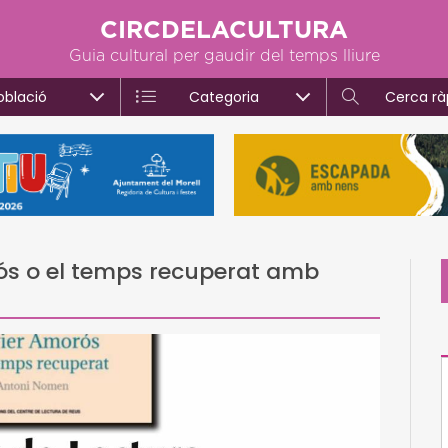
CIRCDELACULTURA
Guia cultural per gaudir del temps lliure
oblació
Categoria
Cerca rà
rós o el temps recuperat amb