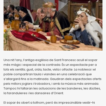
Una nit l’any, l’antiga església de Sant Francesc acull el sopar
més màgic i especial de la contrada. És un espectacle per a
tots els sentits; gust, oïda, tacte, vista i olfacte. La noblesa i el
poble compartiran taula i viandes en una celebració que
s’allargarà fins a la matinada. Gaudiran dels espectacles oferts
pels millors joglars i trobadors, i amb la música més animada.
Tampoc hi faltaran les actuacions de les banderes, les dúcties,
la faranduleres i les dansaires d’Orient.
El sopar és obert a tothom, però és imprescindible vestir-hi