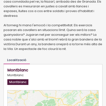
casa convidada pel rei, la Nazarí, arribada des de Granada. Els
cavallers es mesuraran en justes a cavall amb llances i
espases, lluites cos a cos entre soldats i proves d’habilitat i
destresa.
Al torneig hi mana l'emoció i la competitivitat. Els exercicis
posaran els cavallers en situacions límit. Quina serà la casa
guanyadora? Jugaran net per aconseguir ser els millors? La
casa noble que s'alci amb el triomf rebrà la gran bandera de la
victòria.Durant un any, la bandera onejarà a la torre més alta de
la Vila. Un espectacle de foc clourà la nit.
Localització
Montblanc
Montblanc
Montblanc