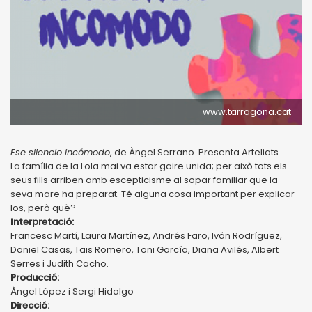
www.tarragona.cat
Ese silencio incómodo
, de Àngel Serrano. Presenta Arteliats.
La família de la Lola mai va estar gaire unida; per això tots els
seus fills arriben amb escepticisme al sopar familiar que la
seva mare ha preparat. Té alguna cosa important per explicar-
los, però què?
Interpretació:
Francesc Martí, Laura Martínez, Andrés Faro, Iván Rodríguez,
Daniel Casas, Tais Romero, Toni García, Diana Avilés, Albert
Serres i Judith Cacho.
Producció:
Àngel López i Sergi Hidalgo
Direcció: