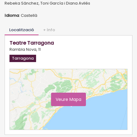
Rebeka Sánchez, Toni García i Diana Avilés
Idioma
: Castellà
Localització
+ Info
Teatre Tarragona
Rambla Nova, 11
Tarragona
Veure Mapa
Ampliar Mapa