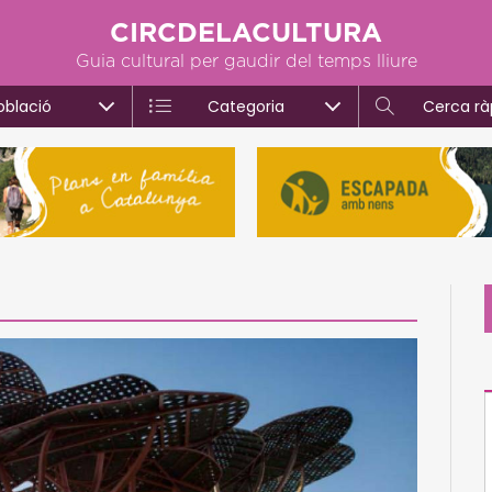
CIRCDELACULTURA
Guia cultural per gaudir del temps lliure
oblació
Categoria
Cerca rà