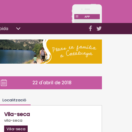
pida
22 d'abril de 2018
Localització
Vila-seca
vila-seca
Vila-seca