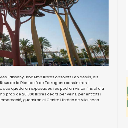
ibres i disseny urbàAmb llibres obsolets i en desús, els
 Reus de la Diputació de Tarragona construiran i
s, que quedaran exposades i es podran visitar fins al dia
b prop de 20.000 llibres cedits per veïns, per entitats i
 demarcació, guarniran el Centre Històric de Vila-seca.