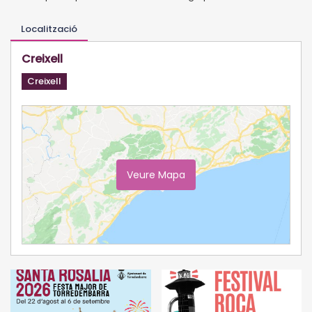
Localització
Creixell
Creixell
Veure Mapa
Ampliar Mapa