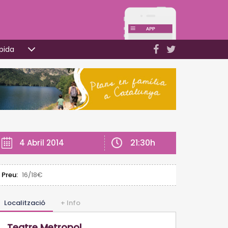
pida
21:30h
4 Abril 2014
Preu:
16/18€
Localització
+ Info
Teatre Metropol