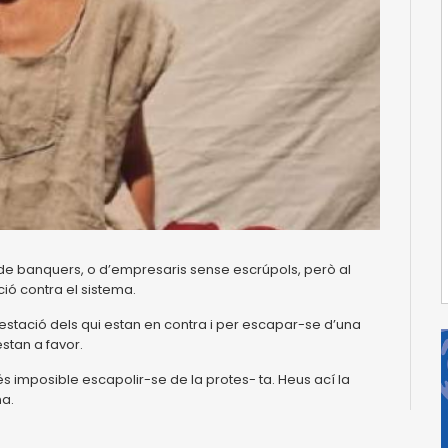
o de banquers, o d’empresaris sense escrúpols, però al
ió contra el sistema.
festació dels qui estan en contra i per escapar-se d’una
estan a favor.
és imposible escapolir-se de la protes- ta. Heus ací la
na.