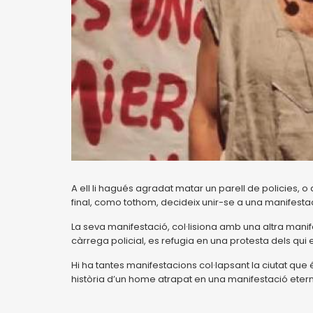
A ell li hagués agradat matar un parell de policies, 
final, como tothom, decideix unir-se a una manifestac
La seva manifestació, col·lisiona amb una altra mani
càrrega policial, es refugia en una protesta dels qui 
Hi ha tantes manifestacions col·lapsant la ciutat que 
història d’un home atrapat en una manifestació eter