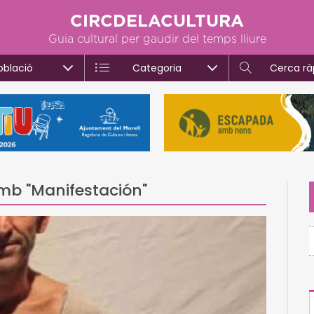
CIRCDELACULTURA
Guia cultural per gaudir del temps lliure
oblació
Categoria
Cerca rà
amb "Manifestación"