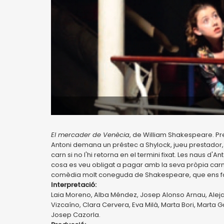
El mercader de Venècia
, de William Shakespeare. Pr
Antoni demana un préstec a Shylock, jueu prestador, q
carn si no l'hi retorna en el termini fixat. Les naus d'A
cosa es veu obligat a pagar amb la seva pròpia carn.
comèdia molt coneguda de Shakespeare, que ens far
Interpretació:
Laia Moreno, Alba Méndez, Josep Alonso Arnau, Alejan
Vizcaíno, Clara Cervera, Eva Milà, Marta Bori, Marta
Josep Cazorla.