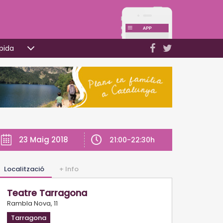
pida
23 Maig 2018
21:00-22:30h
Localització
+ Info
Teatre Tarragona
Rambla Nova, 11
Tarragona