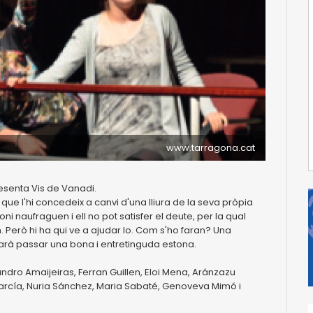
www.tarragona.cat
esenta Vis de Vanadi.
ue l'hi concedeix a canvi d'una lliura de la seva pròpia
ntoni naufraguen i ell no pot satisfer el deute, per la qual
 Però hi ha qui ve a ajudar lo. Com s'ho faran? Una
à passar una bona i entretinguda estona.
dro Amaijeiras, Ferran Guillen, Eloi Mena, Aránzazu
 García, Nuria Sánchez, Maria Sabaté, Genoveva Mimó i