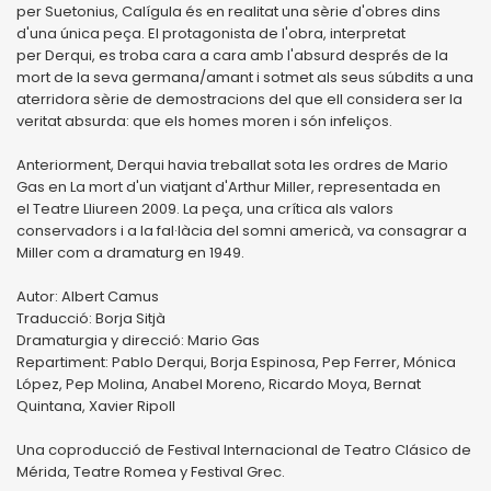
per Suetonius, Calígula és en realitat una sèrie d'obres dins
d'una única peça. El protagonista de l'obra, interpretat
per Derqui, es troba cara a cara amb l'absurd després de la
mort de la seva germana/amant i sotmet als seus súbdits a una
aterridora sèrie de demostracions del que ell considera ser la
veritat absurda: que els homes moren i són infeliços.
Anteriorment, Derqui havia treballat sota les ordres de Mario
Gas en La mort d'un viatjant d'Arthur Miller, representada en
el Teatre Lliureen 2009. La peça, una crítica als valors
conservadors i a la fal·làcia del somni americà, va consagrar a
Miller com a dramaturg en 1949.
Autor: Albert Camus
Traducció: Borja Sitjà
Dramaturgia y direcció: Mario Gas
Repartiment: Pablo Derqui, Borja Espinosa, Pep Ferrer, Mónica
López, Pep Molina, Anabel Moreno, Ricardo Moya, Bernat
Quintana, Xavier Ripoll
Una coproducció de Festival Internacional de Teatro Clásico de
Mérida, Teatre Romea y Festival Grec.