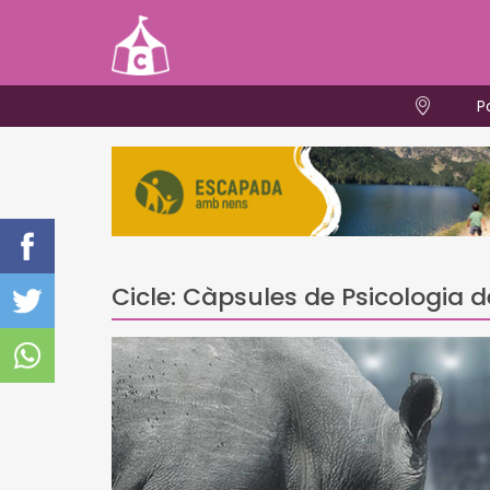
P
Cicle: Càpsules de Psicologia d