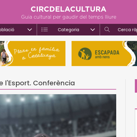
CIRCDELACULTURA
Guia cultural per gaudir del temps lliure
oblació
Categoria
Cerca rà
e l'Esport. Conferència