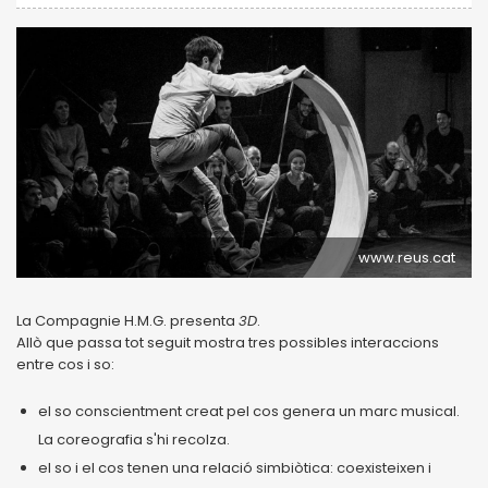
www.reus.cat
La Compagnie H.M.G. presenta
3D
.
Allò que passa tot seguit mostra tres possibles interaccions
entre cos i so:
el so conscientment creat pel cos genera un marc musical.
La coreografia s'hi recolza.
el so i el cos tenen una relació simbiòtica: coexisteixen i