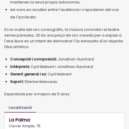
mantenen la seva propia autonomia,
els sons es recullen entre l'audiència i s'apoderen del cos
de l'acròbata.
En la cruïlla del circ coreogràfic, la música concreta i el teatre
sense paraules,
3D
és una peça de circ creada per a espais a
l'aire lliure en un intent de demostrar l'ús exhaustiu d'un objecte.
Fitxa artística
Concepció i composició:
Jonathan Guichard
Intèrprets:
Cyril Malivert i Jonathan Guichard
Gerent general i so:
Cyril Malivert
Suport:
Etienne Manceau
Espectacle per a majors de 5 anys.
Localització
La Palma
Carrer Ample, 75