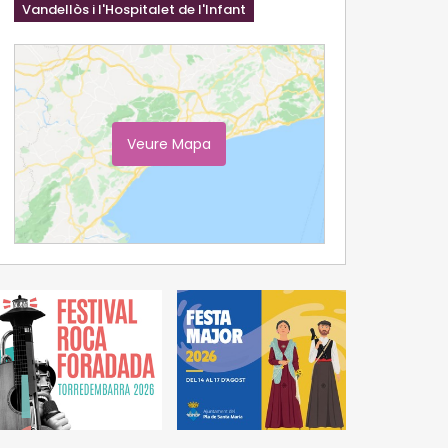
Vandellòs i l'Hospitalet de l'Infant
Veure Mapa
Ampliar Mapa