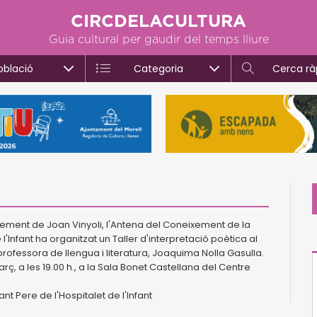
CIRCDELACULTURA
Guia cultural per gaudir del temps lliure
oblació
Categoria
Cerca rà
ement de Joan Vinyoli, l'Antena del Coneixement de la
de l'Infant ha organitzat un Taller d'interpretació poètica al
i professora de llengua i literatura, Joaquima Nolla Gasulla.
març, a les 19.00 h., a la Sala Bonet Castellana del Centre
ant Pere de l'Hospitalet de l'Infant