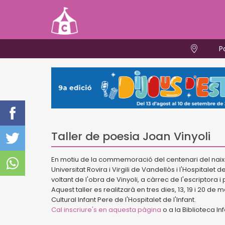
P
Taller de poesia Joan Vinyoli
En motiu de la commemoració del centenari del naix
Universitat Rovira i Virgili de Vandellòs i l'Hospitalet 
voltant de l'obra de Vinyoli, a càrrec de l'escriptora 
Aquest taller es realitzarà en tres dies, 13, 19 i 20 de 
Cultural Infant Pere de l'Hospitalet de l'Infant.
Cal inscriure's en aquesta pàgina
o a la Biblioteca Inf