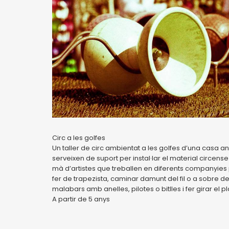
Circ a les golfes
Un taller de circ ambientat a les golfes d’una casa 
serveixen de suport per instal·lar el material circense i
mà d’artistes que treballen en diferents companyies 
fer de trapezista, caminar damunt del fil o a sobre de
malabars amb anelles, pilotes o bitlles i fer girar el pl
A partir de 5 anys