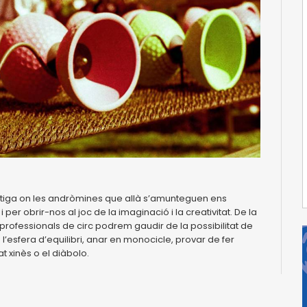
antiga on les andròmines que allà s’amunteguen ens
 per obrir-nos al joc de la imaginació i la creativitat. De la
professionals de circ podrem gaudir de la possibilitat de
 l’esfera d’equilibri, anar en monocicle, provar de fer
at xinès o el diàbolo.