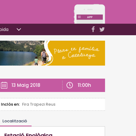
pida
11:00h
13 Maig 2018
Inclòs en:
Fira Trapezi Reus
Localització
Estació Enològica