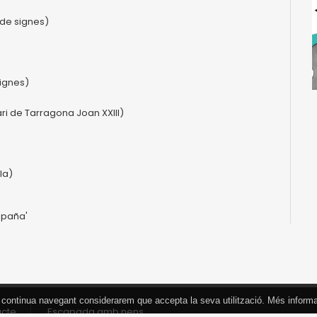
 de signes)
signes)
ri de Tarragona Joan XXIII)
la)
España'
 Si continua navegant considerarem que accepta la seva utilització. Més inform
acte
Escapada amb nens