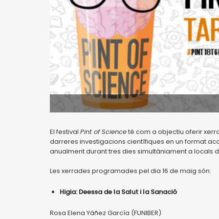
El festival
Pint of Science
té com a objectiu oferir xerr
darreres investigacions científiques en un format acce
anualment durant tres dies simultàniament a locals d
Les xerrades programades pel dia 16 de maig són:
Higia: Deessa de la Salut i la Sanació
Rosa Elena Yáñez García (FUNIBER)