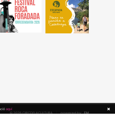
ació
aquí
© 2026 CIRCDELACULTURA
powered by:
EM