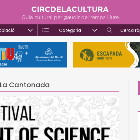
CIRCDELACULTURA
Guia cultural per gaudir del temps lliure
oblació
Categoria
Cerca rà
fè La Cantonada