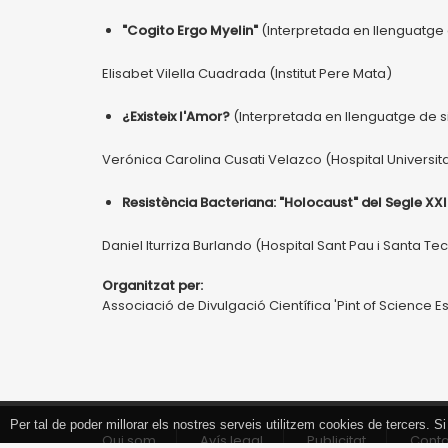
"Cogito Ergo Myelin"
(Interpretada en llenguatge
Elisabet Vilella Cuadrada (Institut Pere Mata)
¿Existeix l'Amor?
(Interpretada en llenguatge de 
Verónica Carolina Cusati Velazco (Hospital Universita
Resistència Bacteriana: "Holocaust" del Segle XXI
Daniel Iturriza Burlando (Hospital Sant Pau i Santa Tec
Organitzat per:
Associació de Divulgació Científica 'Pint of Science 
Per tal de poder millorar els nostres serveis utilitzem cookies de tercers.
Tancar
Qui som
Avís legal
Publicitat
Cont