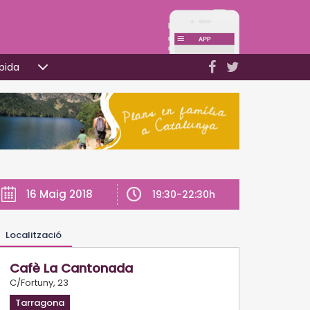
pida
16 Maig 2018
19:30-22:30h
Localització
Cafè La Cantonada
C/Fortuny, 23
Tarragona