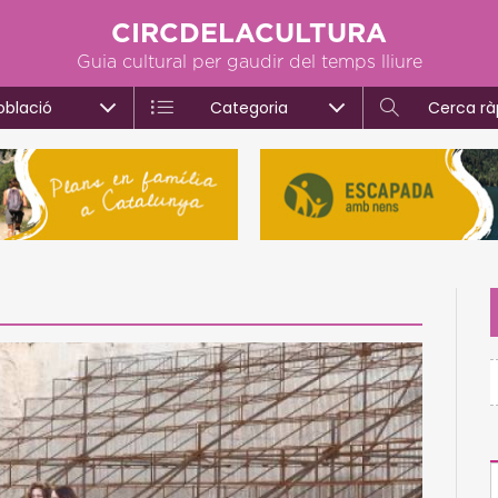
CIRCDELACULTURA
Guia cultural per gaudir del temps lliure
oblació
Categoria
Cerca rà