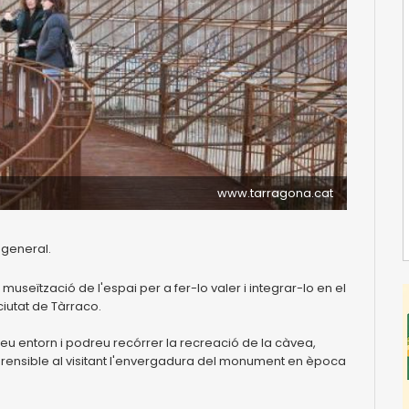
www.tarragona.cat
 general.
museïtzació de l'espai per a fer-lo valer i integrar-lo en el
ciutat de Tàrraco.
seu entorn i podreu recórrer la recreació de la càvea,
prensible al visitant l'envergadura del monument en època