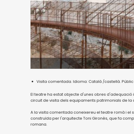
Visita comentada. Idioma: Català /castellà. Públic
El teatre ha estat objecte d'unes obres d'adequació i 
circuit de visita dels equipaments patrimonials de la 
A la visita comentada coneixereu el teatre romà i el 
construïda per l'arquitecte Toni Gironès, que fa com
romana.