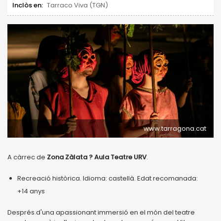
Inclòs en:
Tarraco Viva (TGN)
www.tarragona.cat
A càrrec de
Zona Zàlata ? Aula Teatre URV
.
Recreació històrica. Idioma: castellà. Edat recomanada:
+14 anys
Després d'una apassionant immersió en el món del teatre