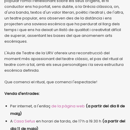
popular romà i reflexionant sobre els seus orígens, el fil
conductor ens ha portat, sens dubte, a la Grècia clàssica, on,
d'una banda, textos d'un valor literari, poètic i teatral i, de l'altra,
un teatre popular, ens observen des de la distància i ens
projecten una saviesa escènica que ha perdurat al llarg dels
temps i que ens ha deixat un llistó de qualitat i creativitat difícil
de superar, assentant les bases del que anomenem arts
escèniques.
L'Aula de Teatre de la URV ofereix una reconstrucció del
moment més apassionant del teatre clàssic, el pas del ritual al
teatre com a tal, amb els seus personatges i la seva estructura
escènica definida.
Que comenci el ritual, que comenci l'espectacle!
Venda d'entrades:
Per internet, a l'enllaç
de la pàgina web
(a partir del dia 8 de
maig)
A
Casa Sefus
en horari de tarda, de 17 h a 19.30 h
(a partir del
dia 11 de maig)