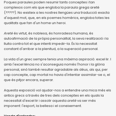
Poques paraules poden resumir tants conceptes i tan
complexos com els que engloba la paraula grega areté
(
?????
). No existeix a les nostres llengües una traducció exacta
d'aquest mot, que, en els poemes homèrics, engloba totes les
qualitats que fan d'un home un heroi.
Areté
és virtut, és noblesa, és honradesa humana, és
autoafirmació de la pròpia personalitat, la seva realització i la
lluita contra tot el que intenti impedir-la. És la necessitat
constant d'arribar a la plenitud, a la superació personal.
La vida d'un grec sempre tenia una màxima aspiració: excel·lir. I
amb l'excel·lència no s'aconseguia només l'honor i la glòria
personal, sinó també resultar agradable als déus, als qui, per
cap concepte, cap mortal no havia d'intentar assimilar-se o, el
que és pitjor encara, superar.
Aquesta exposició vol ajudar-nos a entendre una mica més els
antics grecs a través de tres dels conceptes en els quals la
necessitat d'excel·lir i assolir aquesta
areté
va ser més
imponent: l'esport, la bellesa i el coneixement.