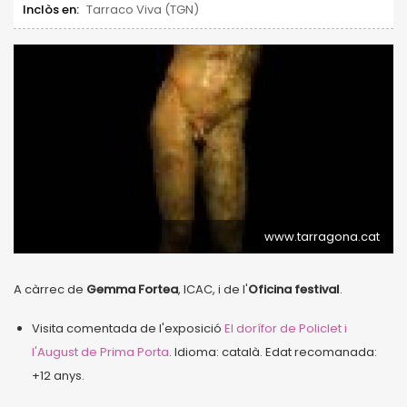
Inclòs en:
Tarraco Viva (TGN)
www.tarragona.cat
A càrrec de
Gemma Fortea
, ICAC, i de l'
Oficina festival
.
Visita comentada de l'exposició
El dorífor de Policlet i
l'August de Prima Porta
. Idioma: català. Edat recomanada:
+12 anys.