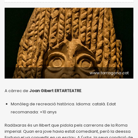
www.tarragona.cat
A càrrec de
Joan Gibert ERTARTEATRE
.
Monòleg de recreació històrica. Idioma: català. Edat
recomanada: +10 anys
Radàxaras és un llibert que pidola pels carrerons de la Roma
imperial. Quan era jove havia estat comediant, però la deessa
Fortuna el va convertir en un esclau. A l'urbs, la seva condició de