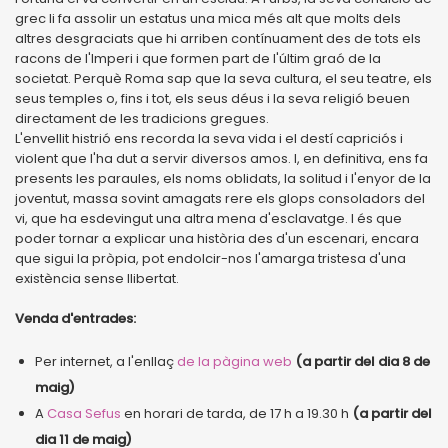
grec li fa assolir un estatus una mica més alt que molts dels
altres desgraciats que hi arriben contínuament des de tots els
racons de l'Imperi i que formen part de l'últim graó de la
societat. Perquè Roma sap que la seva cultura, el seu teatre, els
seus temples o, fins i tot, els seus déus i la seva religió beuen
directament de les tradicions gregues.
L'envellit histrió ens recorda la seva vida i el destí capriciós i
violent que l'ha dut a servir diversos amos. I, en definitiva, ens fa
presents les paraules, els noms oblidats, la solitud i l'enyor de la
joventut, massa sovint amagats rere els glops consoladors del
vi, que ha esdevingut una altra mena d'esclavatge. I és que
poder tornar a explicar una història des d'un escenari, encara
que sigui la pròpia, pot endolcir-nos l'amarga tristesa d'una
existència sense llibertat.
Venda d'entrades:
Per internet, a l'enllaç
de la pàgina web
(a partir del dia 8 de
maig)
A
Casa Sefus
en horari de tarda, de 17 h a 19.30 h
(a partir del
dia 11 de maig)