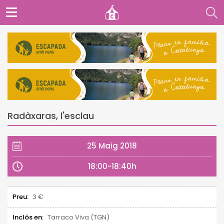
Radàxaras, l'esclau
25 Maig 2018
18:00-18:40h
Preu:
3 €
Inclòs en:
Tarraco Viva (TGN)