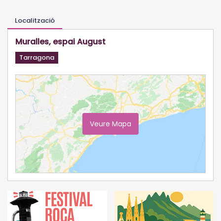
Localització
Muralles, espai August
Tarragona
Veure Mapa
Ampliar Mapa