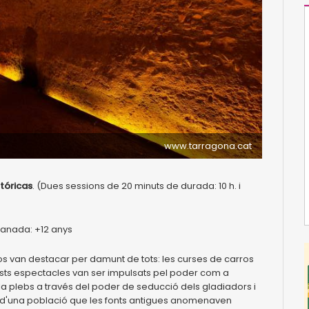
www.tarragona.cat
tóricas
. (Dues sessions de 20 minuts de durada: 10 h. i
manada: +12 anys
dos van destacar per damunt de tots: les curses de carros
quests espectacles van ser impulsats pel poder com a
a plebs a través del poder de seducció dels gladiadors i
rt d'una població que les fonts antigues anomenaven