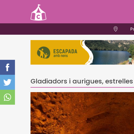
P
Gladiadors i aurigues, estrell