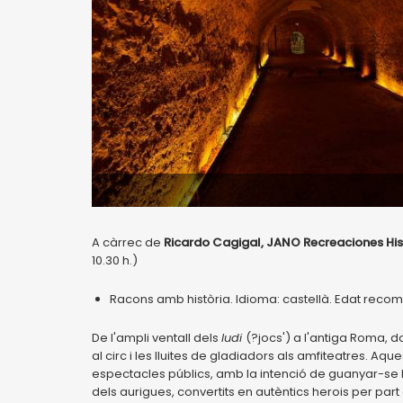
A càrrec de
Ricardo Cagigal, JANO Recreaciones His
10.30 h.)
Racons amb història. Idioma: castellà. Edat reco
De l'ampli ventall dels
ludi
(?jocs') a l'antiga Roma, 
al circ i les lluites de gladiadors als amfiteatres. A
espectacles públics, amb la intenció de guanyar-se l
dels aurigues, convertits en autèntics herois per pa