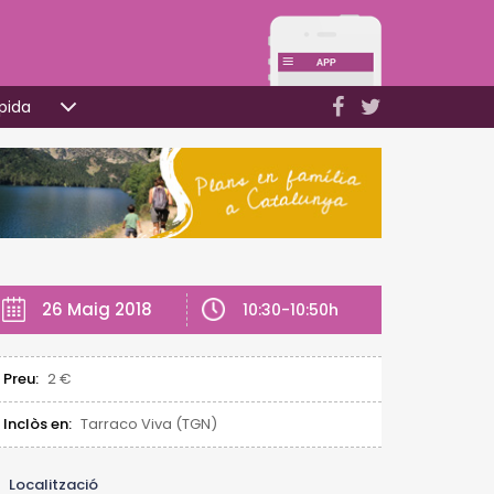
pida
26 Maig 2018
10:30-10:50h
Preu:
2 €
Inclòs en:
Tarraco Viva (TGN)
Localització