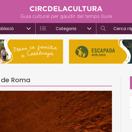
CIRCDELACULTURA
Guia cultural per gaudir del temps lliure
oblació
Categoria
Cerca rà
es de Roma