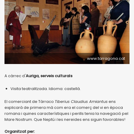
www.tarragona.cat
A càrrec d'
Auriga, serveis culturals
Visita teatralitzada. Idioma: castellà.
El comerciant de Tàrraco
Tiberius Claudius Amiantus
ens
explicarà de primera mà com era el comerç del vi en època
romana i quines característiques i perills tenia la navegació pel
Mare Nostrum. Que Neptú i les nereides ens siguin favorables!
Organitzat per: