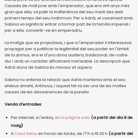
Casada de molt jove amb l'emperador, que era vint anys més
gran que ella, va patir la indiferència del seu marit des dels
primers temps del seu matrimoni. Per a Adrià, el casament amb
Sabina va significar entrar a formar part de la família imperial i
per a ella, convertir-se en emperadriu.
La imatge que es projectava, i que a l'emperador li interessava
propagar per a justificar la legitimitat del seu poder en l'àmbit
de la
domus
, era el d'una dona austera, tradicional, de rostre
dur i amb un caràcter difícilment mal·leable. La descripció que
Adrià dona de Sabina és
morosa et aspera
.
Sabina no entenia la relació que Adrià mantenia amb el seu
efebus amant, Antínous, i aquest fet va ser una de les moltes
causes de les desavinences de la parella.
Venda d'entrades:
Per internet, a l'enllaç
de la pàgina web
(a partir del dia 8 de
maig)
A
Casa Sefus
en horari de tarda, de 17 h a 19.30 h
(a partir del