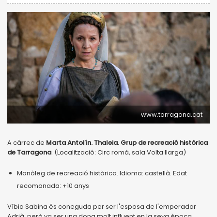
www.tarragona.cat
A càrrec de
Marta Antolín. Thaleia. Grup de recreació històrica
de Tarragona
. (Localització: Circ romà, sala Volta llarga)
Monòleg de recreació històrica. Idioma: castellà. Edat
recomanada: +10 anys
Víbia Sabina és coneguda per ser l'esposa de l'emperador
Adrià, però va ser una dona molt influent en la seva època.