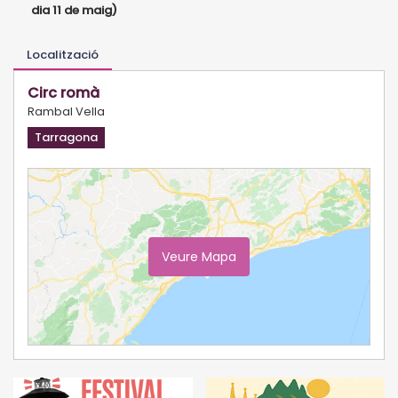
dia 11 de maig)
Localització
Circ romà
Rambal Vella
Tarragona
Veure Mapa
Ampliar Mapa