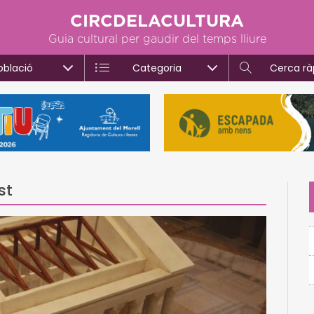
CIRCDELACULTURA
Guia cultural per gaudir del temps lliure
oblació
Categoria
Cerca rà
st