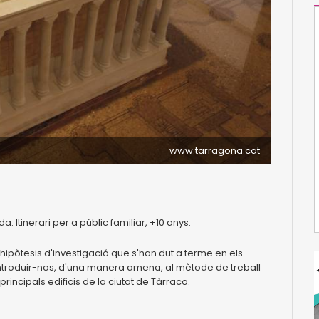
www.tarragona.cat
Itinerari per a públic familiar, +10 anys.
s hipòtesis d'investigació que s'han dut a terme en els
d'introduir-nos, d'una manera amena, al mètode de treball
rincipals edificis de la ciutat de Tàrraco.