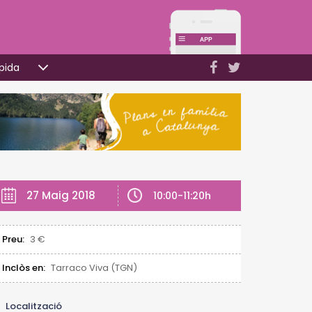
pida
27 Maig 2018
10:00-11:20h
Preu:
3 €
Inclòs en:
Tarraco Viva (TGN)
Localització