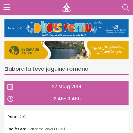
Elabora la teva joguina romana
27 Maig 2018
12:45-13:45h
Preu:
2 €
Inclòs en:
Tarraco Viva (TGN)