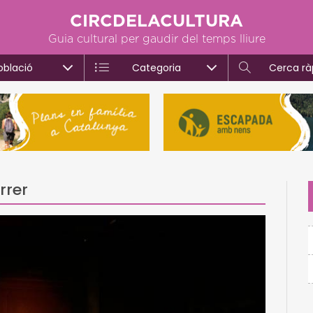
CIRCDELACULTURA
Guia cultural per gaudir del temps lliure
oblació
Categoria
Cerca rà
rrer