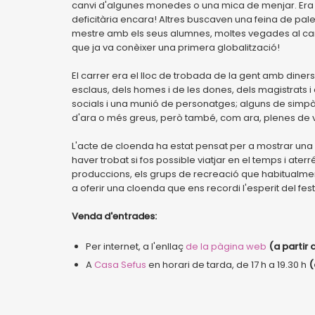
canvi d'algunes monedes o una mica de menjar. Era l
deficitària encara! Altres buscaven una feina de palet
mestre amb els seus alumnes, moltes vegades al carre
que ja va conèixer una primera globalització!
El carrer era el lloc de trobada de la gent amb diners 
esclaus, dels homes i de les dones, dels magistrats i
socials i una munió de personatges; alguns de simpàt
d'ara o més greus, però també, com ara, plenes de v
L'acte de cloenda ha estat pensat per a mostrar una
haver trobat si fos possible viatjar en el temps i ater
produccions, els grups de recreació que habitualment
a oferir una cloenda que ens recordi l'esperit del fes
Venda d'entrades:
Per internet, a l'enllaç
de la pàgina web
(a partir 
A
Casa Sefus
en horari de tarda, de 17 h a 19.30 h
(