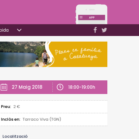
pida
27 Maig 2018
18:00-19:00h
Preu:
2 €
Inclòs en:
Tarraco Viva (TGN)
Localització