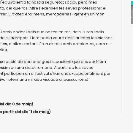
'equivalent a la nostra seguretat social, però més
a, del que fos. Altres exercien les seves professions; el
r. El tràfec era intens, mercaderies i gent en un món
i amb poder i dels que no tenien res, dels lliures i dels
 dels lladregots. Hom podia veure desfilar totes les classes
ics, d'altres no tant. Eren ciutats amb problemes, com els
ida.
 selecció de personatges i situacions que ens podríem
réssim en una ciutat romana. A partir de les seves
 participen en el festival s'han unit excepcionalment per
tival: oferir una mirada viscuda al passat romà.
del dia 8 de maig)
a partir del dia 11 de maig)