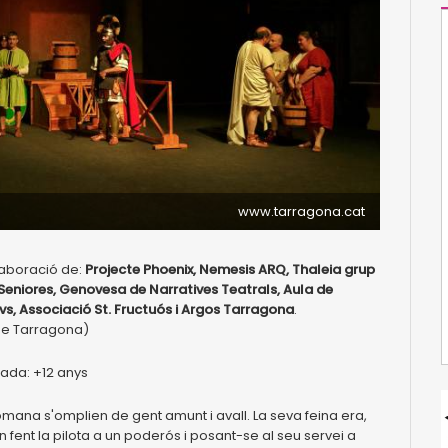
www.tarragona.cat
laboració de:
Projecte Phoenix, Nemesis ARQ, Thaleia grup
Seniores, Genovesa de Narratives Teatrals, Aula de
dvs, Associació St. Fructuós i Argos Tarragona
.
 de Tarragona)
nada: +12 anys
romana s'omplien de gent amunt i avall. La seva feina era,
fent la pilota a un poderós i posant-se al seu servei a