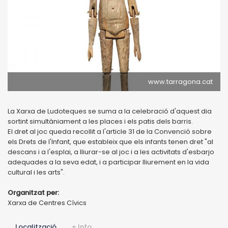
www.tarragona.cat
La Xarxa de Ludoteques se suma a la celebració d'aquest dia
sortint simultàniament a les places i els patis dels barris.
El dret al joc queda recollit a l'article 31 de la Convenció sobre
els Drets de l'Infant, que estableix que els infants tenen dret "al
descans i a l'esplai, a lliurar-se al joc i a les activitats d'esbarjo
adequades a la seva edat, i a participar lliurement en la vida
cultural i les arts".
Organitzat per:
Xarxa de Centres Cívics
Localització
+ Info