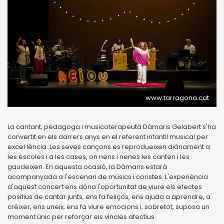
www.tarragona.cat
La cantant, pedagoga i musicoterapeuta Dàmaris Gelabert s'ha
convertit en els darrers anys en el referent infantil musical per
excel·lència. Les seves cançons es reprodueixen diàriament a
les escoles i a les cases, on nens i nenes les canten i les
gaudeixen. En aquesta ocasió, la Dàmaris estarà
acompanyada a l'escenari de músics i coristes. L'experiència
d'aquest concert ens dóna l'oportunitat de viure els efectes
positius de cantar junts, ens fa feliços, ens ajuda a aprendre, a
créixer, ens uneix, ens fa viure emocions i, sobretot, suposa un
moment únic per reforçar els vincles afectius.