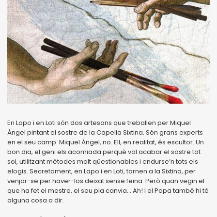
En Lapo i en Loti són dos artesans que treballen per Miquel
Àngel pintant el sostre de la Capella Sixtina. Són grans experts
en el seu camp. Miquel Àngel, no. Ell, en realitat, és escultor. Un
bon dia, el geni els acomiada perquè vol acabar el sostre tot
sol, utilitzant mètodes molt qüestionables i endurse’n tots els
elogis. Secretament, en Lapo i en Loti, tornen a la Sixtina, per
venjar-se per haver-los deixat sense feina. Però quan vegin el
que ha fet el mestre, el seu pla canvia... Ah! I el Papa també hi té
alguna cosa a dir.